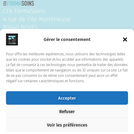
CFA FormaSoins
4 rue de l’Ile Mystérieuse
80440 BOVES
Tel : 06.24.74.62.15
Gérer le consentement
NDA :32800233680
Pour offrir les meilleures expériences, nous utilisons des technologies telles
que les cookies pour stocker et/ou accéder aux informations des appareils.
Pour nous suivre :
Le fait de consentir à ces technologies nous permettra de traiter des données
telles que le comportement de navigation ou les ID uniques sur ce site. Le fait
de ne pas consentir ou de retirer son consentement peut avoir un effet
F
L
I
négatif sur certaines caractéristiques et fonctions.
a
i
n
c
n
s
e
k
t
Accepter
@CFA-FORMASOINS2025- www.cfa-
b
e
a
formasoins.fr
o
d
g
Refuser
o
i
r
Créé par Margaux Owczarek
k
n
a
Voir les préférences
m