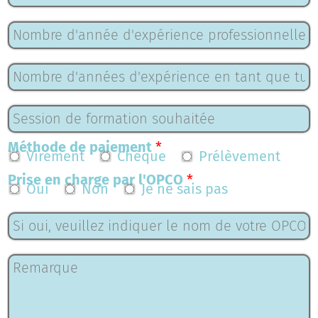
Nombre d'année d'expérience professionnelle
*
Nombre d'années d'expérience en tant que tuteur / maître d'apprentissage
*
Session de formation souhaitée
*
Méthode de paiement
*
Virement
Chèque
Prélèvement
Prise en charge par l'OPCO
*
Oui
Non
Je ne sais pas
Si oui, veuillez indiquer le nom de votre OPCO
Remarque