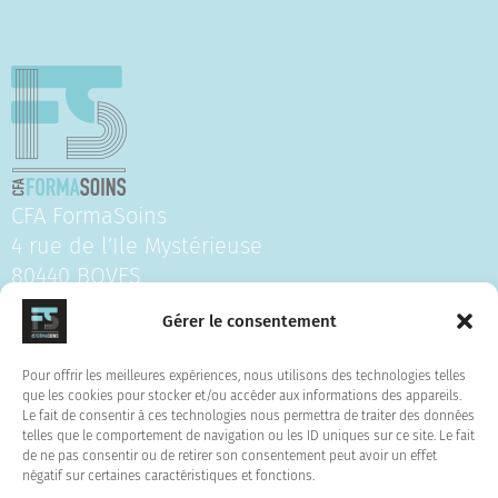
CFA FormaSoins
4 rue de l’Ile Mystérieuse
80440 BOVES
Tel : 06.24.74.62.15
Gérer le consentement
NDA :32800233680
Pour offrir les meilleures expériences, nous utilisons des technologies telles
que les cookies pour stocker et/ou accéder aux informations des appareils.
Pour nous suivre :
Le fait de consentir à ces technologies nous permettra de traiter des données
telles que le comportement de navigation ou les ID uniques sur ce site. Le fait
de ne pas consentir ou de retirer son consentement peut avoir un effet
F
L
I
négatif sur certaines caractéristiques et fonctions.
a
i
n